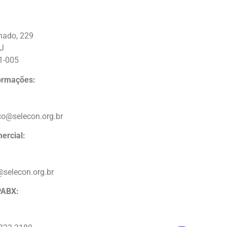
nado, 229
RJ
1-005
formações:
co@selecon.org.br
ercial:
@selecon.org.br
PABX: