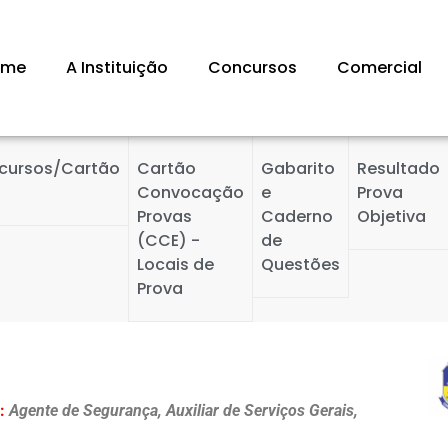
ome
A Instituição
Concursos
Comercial
cursos/Cartão
Cartão
Gabarito
Resultado
Convocação
e
Prova
Provas
Caderno
Objetiva
(CCE) -
de
Locais de
Questões
Prova
l:
Agente de Segurança, Auxiliar de Serviços Gerais,