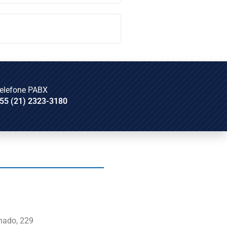
elefone PABX
55 (21) 2323-3180
nado, 229