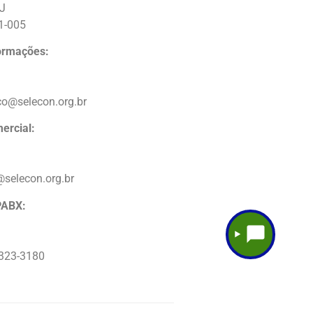
RJ
1-005
formações:
co@selecon.org.br
ercial:
@selecon.org.br
PABX:
2323-3180